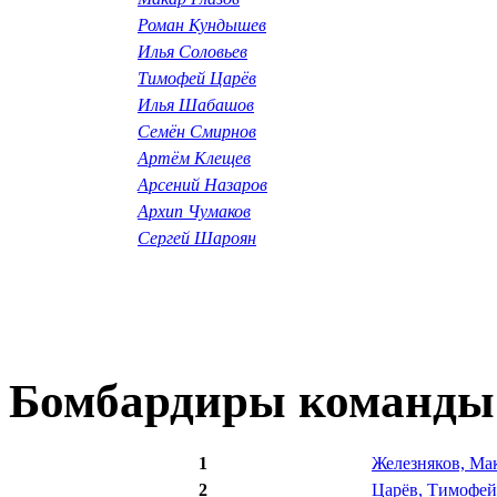
Роман Кундышев
Илья Соловьев
Тимофей Царёв
Илья Шабашов
Семён Смирнов
Артём Клещев
Арсений Назаров
Архип Чумаков
Сергей Шароян
Бомбардиры команды
1
Железняков, Ма
2
Царёв, Тимофей