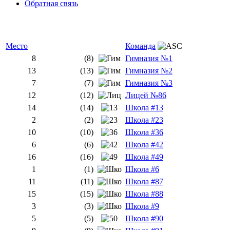
Обратная связь
Место
Команда
8
(8)
Гимназия №1
13
(13)
Гимназия №2
7
(7)
Гимназия №3
12
(12)
Лицей №86
14
(14)
Школа #13
2
(2)
Школа #23
10
(10)
Школа #36
6
(6)
Школа #42
16
(16)
Школа #49
1
(1)
Школа #6
11
(11)
Школа #87
15
(15)
Школа #88
3
(3)
Школа #9
5
(5)
Школа #90