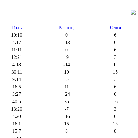
Голы
Разница
Очки
10:10
0
6
4:17
-13
0
11:11
0
6
12:21
-9
3
4:18
-14
0
30:11
19
15
9:14
-5
3
16:5
11
6
3:27
-24
0
40:5
35
16
13:20
-7
3
4:20
-16
0
16:1
15
13
15:7
8
8